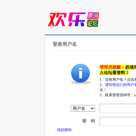
登录用户名
管理员提醒：
必须
入论坛看资料！
1、没有用户名？点击
2、
请珍惜自己的用户
名！
3、联系管理员68号：
a
密 码
找回密码