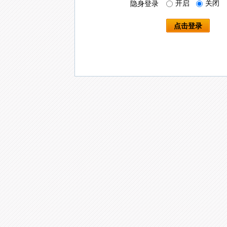
开启
关闭
隐身登录
点击登录