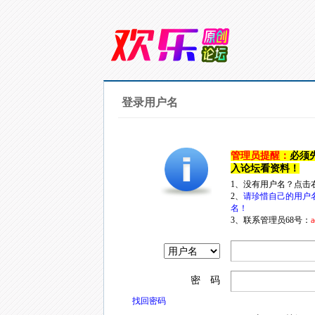
登录用户名
管理员提醒：
必须
入论坛看资料！
1、没有用户名？点击
2、
请珍惜自己的用户
名！
3、联系管理员68号：
a
密 码
找回密码