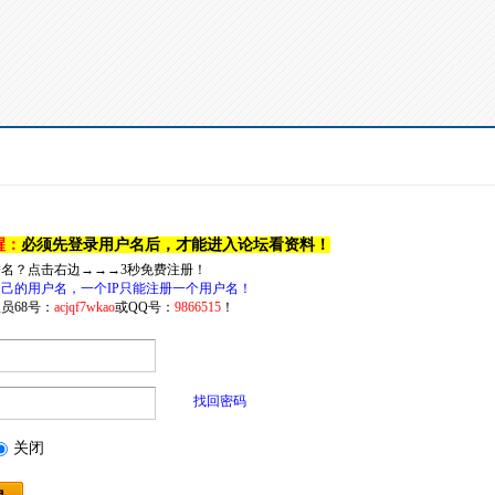
醒：
必须先登录用户名后，才能进入论坛看资料！
户名？点击右边→→→3秒免费注册！
己的用户名，一个IP只能注册一个用户名！
员68号：
acjqf7wkao
或QQ号：
9866515
！
找回密码
关闭