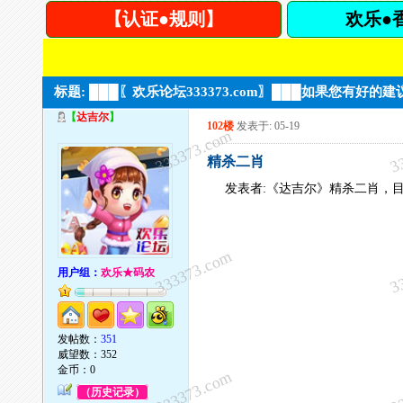
【认证●规则】
欢乐●
标题: ███〖欢乐论坛333373.com〗███如果您有
【
达吉尔
】
102楼
发表于: 05-19
333373.com
3
精杀二肖
发表者:《达吉尔》精杀二肖，目
333373.com
3
用户组：
欢乐★码农
发帖数：
351
威望数：352
金币：0
333373.com
3
（历史记录）