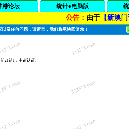
香港论坛
统计●电脑版
统
公告：
由于
【新澳门
好的建议以及任何问题，请留言，我们将尽快回复您！
33373.com
333373.com
前21错1，申请认证。
33373.com
333373.com
33373.com
333373.com