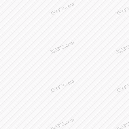
333373.com
33337
333373.com
33337
333373.com
33337
333373.com
33337