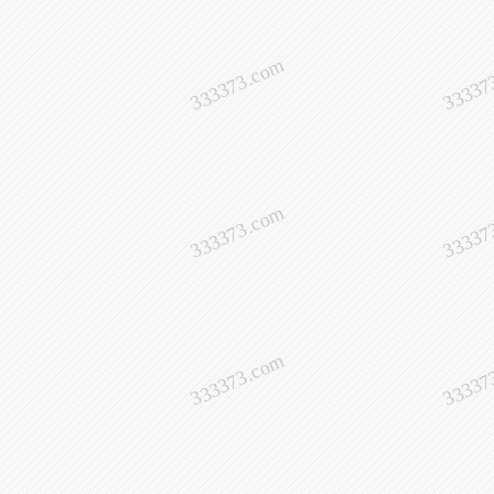
333373.com
33337
333373.com
33337
333373.com
33337