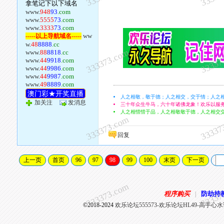
拿笔记下以下域名
www.
948
93
.com
www.
5555
73
.com
www.
3333
73
.com
ww
-----以上导航域名-----
w.
48
8888
.cc
333373.com
33337
www.
88
8818
.cc
www.
44
9918
.com
www.
44
9986
.com
www.
44
9987
.com
www.
49
8889
.com
澳门彩★开奖直播
人之相敬，敬于德；人之相交，交于情；人之
加关注
发消息
三十年众生牛马，六十年诸佛龙象！欢乐以服
人之相惜惜于品，人之相敬敬于德，人之相交
333373.com
33337
回复
上一页
首页
96
97
98
99
100
末页
下一页
333373.com
33337
程序购买
防劫持
|
©2018-2024
欢乐论坛555573-欢乐论坛HL49-高