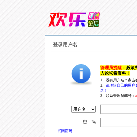
登录用户名
管理员提醒：
必须
入论坛看资料！
1、没有用户名？点击
2、
请珍惜自己的用户
名！
3、联系管理员68号：
a
密 码
找回密码