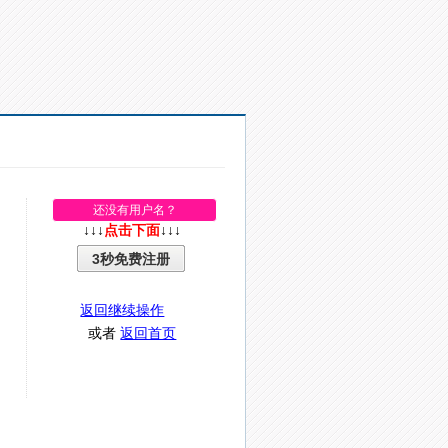
还没有用户名？
↓↓↓
点击下面
↓↓↓
3秒免费注册
返回继续操作
或者
返回首页