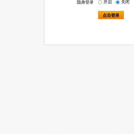
开启
关闭
隐身登录
点击登录