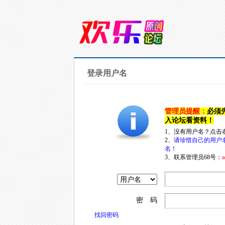
登录用户名
管理员提醒：
必须
入论坛看资料！
1、没有用户名？点击
2、
请珍惜自己的用户
名！
3、联系管理员68号：
a
密 码
找回密码