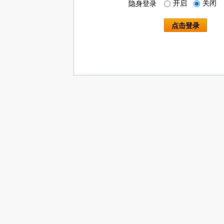
开启
关闭
隐身登录
点击登录