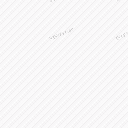
333373.com
33337