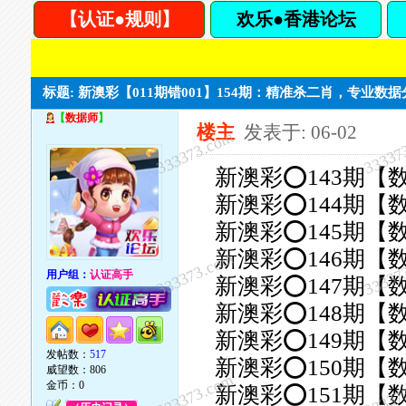
【认证●规则】
欢乐●香港论坛
标题: 新澳彩【011期错001】154期：精准杀二肖，专业数
【
数据师
】
楼主
发表于: 06-02
333373.com
33337
新澳彩⭕143期【
新澳彩⭕144期【
新澳彩⭕145期【
新澳彩⭕146期【
333373.com
33337
用户组：
认证高手
新澳彩⭕147期【
新澳彩⭕148期【
新澳彩⭕149期【
发帖数：
517
新澳彩⭕150期【
威望数：806
333373.com
33337
金币：0
新澳彩⭕151期【