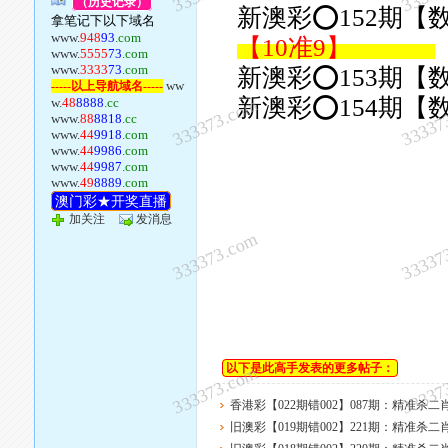
（历史记录）
新澳彩⭕152期【
拿笔记下以下域名
www.
948
93
.com
【10准9】
www.
5555
73
.com
www.
3333
73
.com
新澳彩⭕153期【
ww
-----以上导航域名-----
新澳彩⭕154期【
333373.com
33337
w.
48
8888
.cc
www.
88
8818
.cc
www.
44
9918
.com
www.
44
9986
.com
www.
44
9987
.com
www.
49
8889
.com
澳门彩★开奖直播
加关注
发消息
333373.com
33337
以下是此高手发表的更多帖子：
333373.com
33337
香港彩【022期错002】087期：精准杀
旧澳彩【019期错002】221期：精准杀