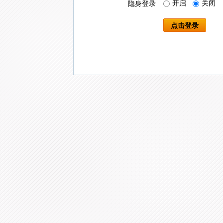
开启
关闭
隐身登录
点击登录