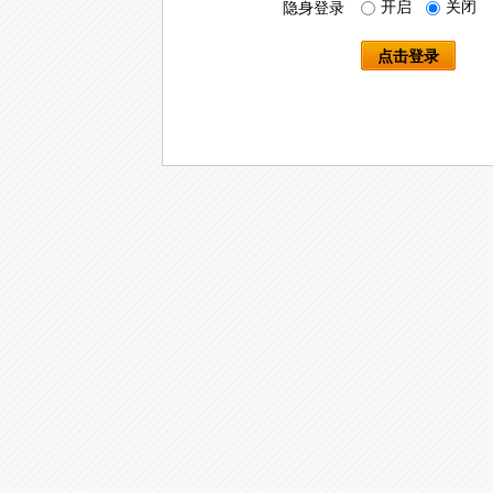
开启
关闭
隐身登录
点击登录