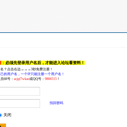
醒：
必须先登录用户名后，才能进入论坛看资料！
户名？点击右边→→→3秒免费注册！
己的用户名，一个IP只能注册一个用户名！
员68号：
acjqf7wkao
或QQ号：
9866515
！
找回密码
关闭