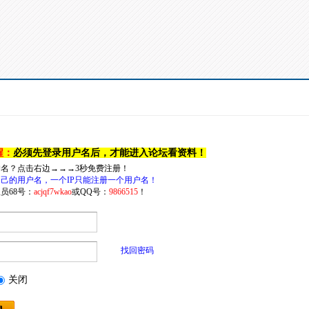
醒：
必须先登录用户名后，才能进入论坛看资料！
户名？点击右边→→→3秒免费注册！
己的用户名，一个IP只能注册一个用户名！
员68号：
acjqf7wkao
或QQ号：
9866515
！
找回密码
关闭