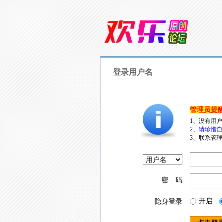
登录用户名
管理员提
1、没有用
2、
请珍惜自
3、联系管理
密 码
开启
隐身登录