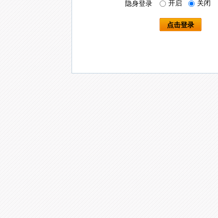
开启
关闭
隐身登录
点击登录