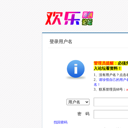
登录用户名
管理员提醒：
必须
入论坛看资料！
1、没有用户名？点击
2、
请珍惜自己的用户
名！
3、联系管理员68号：
a
密 码
找回密码