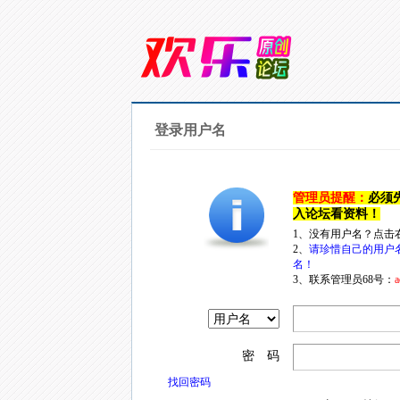
登录用户名
管理员提醒：
必须
入论坛看资料！
1、没有用户名？点击
2、
请珍惜自己的用户
名！
3、联系管理员68号：
a
密 码
找回密码