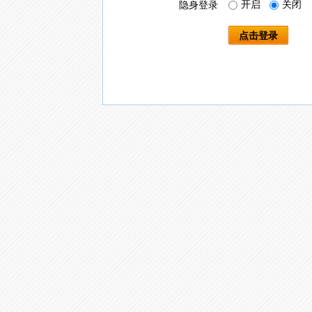
开启
关闭
隐身登录
点击登录