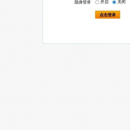
开启
关闭
隐身登录
点击登录