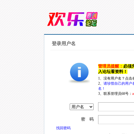
登录用户名
管理员提醒：
必须
入论坛看资料！
1、没有用户名？点击
2、
请珍惜自己的用户
名！
3、联系管理员68号：
a
密 码
找回密码