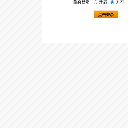
开启
关闭
隐身登录
点击登录