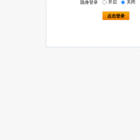
开启
关闭
隐身登录
点击登录