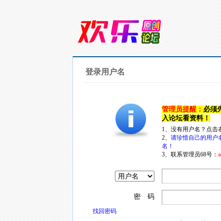
登录用户名
管理员提醒：
必须
入论坛看资料！
1、没有用户名？点击
2、
请珍惜自己的用户
名！
3、联系管理员68号：
a
密 码
找回密码