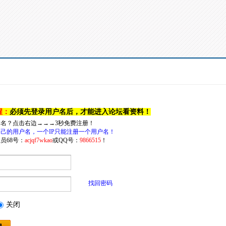
醒：
必须先登录用户名后，才能进入论坛看资料！
户名？点击右边→→→3秒免费注册！
己的用户名，一个IP只能注册一个用户名！
员68号：
acjqf7wkao
或QQ号：
9866515
！
找回密码
关闭