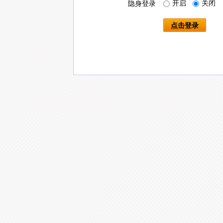
开启
关闭
隐身登录
点击登录