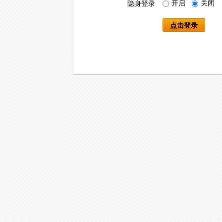
开启
关闭
隐身登录
点击登录