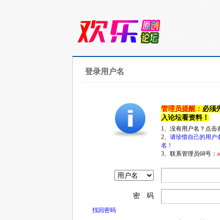
登录用户名
管理员提醒：
必须
入论坛看资料！
1、没有用户名？点击
2、
请珍惜自己的用户
名！
3、联系管理员68号：
a
密 码
找回密码