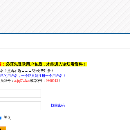
醒：
必须先登录用户名后，才能进入论坛看资料！
户名？点击右边→→→3秒免费注册！
己的用户名，一个IP只能注册一个用户名！
员68号：
acjqf7wkao
或QQ号：
9866515
！
找回密码
关闭