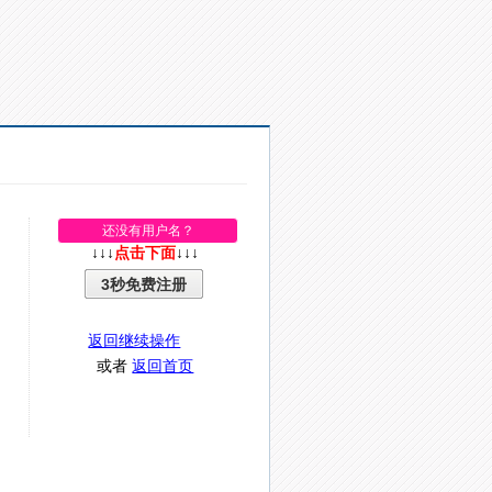
还没有用户名？
↓↓↓
点击下面
↓↓↓
3秒免费注册
返回继续操作
或者
返回首页