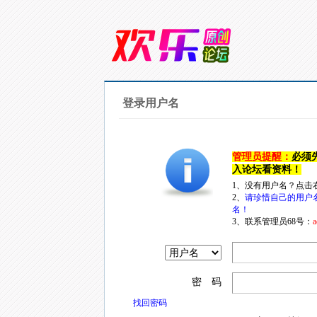
登录用户名
管理员提醒：
必须
入论坛看资料！
1、没有用户名？点击
2、
请珍惜自己的用户
名！
3、联系管理员68号：
a
密 码
找回密码