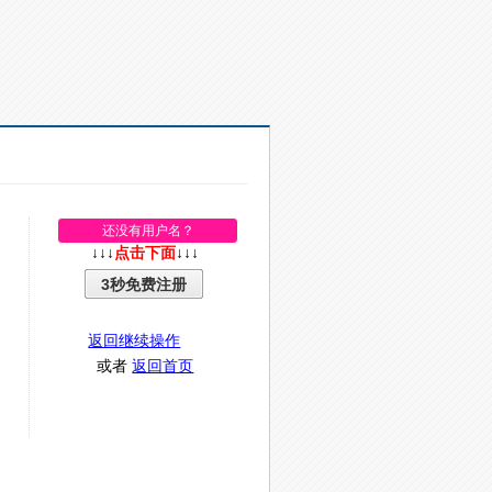
还没有用户名？
↓↓↓
点击下面
↓↓↓
3秒免费注册
返回继续操作
或者
返回首页