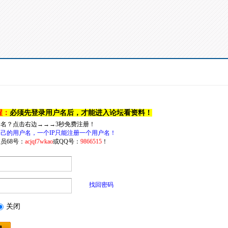
醒：
必须先登录用户名后，才能进入论坛看资料！
户名？点击右边→→→3秒免费注册！
己的用户名，一个IP只能注册一个用户名！
员68号：
acjqf7wkao
或QQ号：
9866515
！
找回密码
关闭