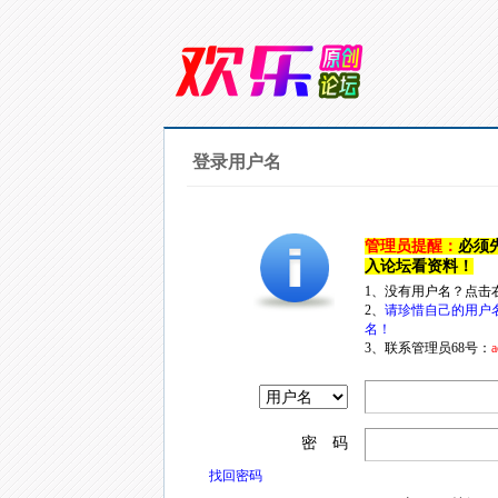
登录用户名
管理员提醒：
必须
入论坛看资料！
1、没有用户名？点击
2、
请珍惜自己的用户
名！
3、联系管理员68号：
a
密 码
找回密码