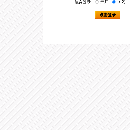
开启
关闭
隐身登录
点击登录