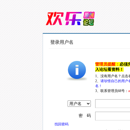
登录用户名
管理员提醒：
必须
入论坛看资料！
1、没有用户名？点击
2、
请珍惜自己的用户
名！
3、联系管理员68号：
a
密 码
找回密码