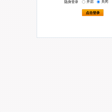
开启
关闭
隐身登录
点击登录