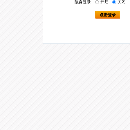
开启
关闭
隐身登录
点击登录