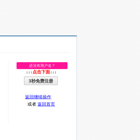
还没有用户名？
↓↓↓
点击下面
↓↓↓
3秒免费注册
返回继续操作
或者
返回首页