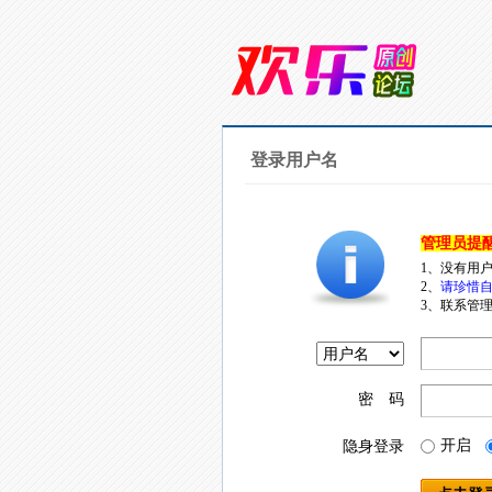
登录用户名
管理员提
1、没有用
2、
请珍惜自
3、联系管理
密 码
开启
隐身登录