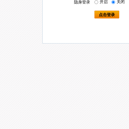
开启
关闭
隐身登录
点击登录