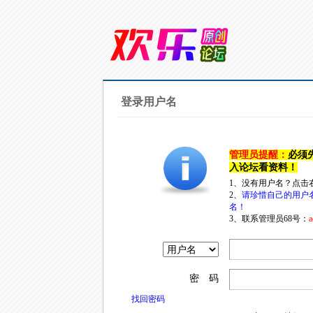
登录用户名
管理员提醒：
必须
入论坛看资料！
1、没有用户名？点击
2、
请珍惜自己的用户
名！
3、联系管理员68号：
a
密 码
找回密码