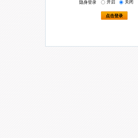
开启
关闭
隐身登录
点击登录