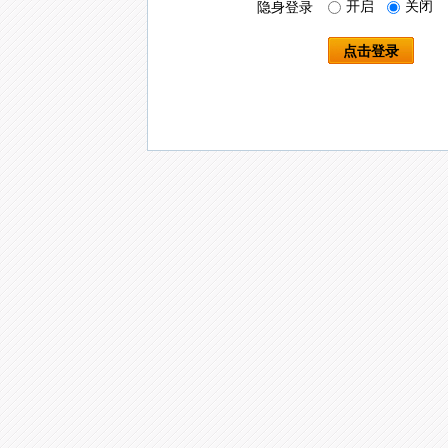
开启
关闭
隐身登录
点击登录