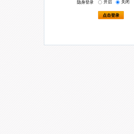
开启
关闭
隐身登录
点击登录