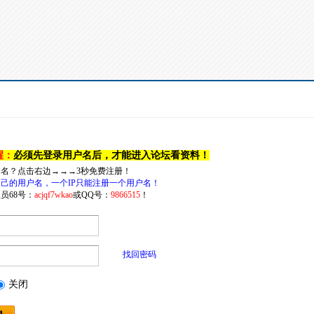
醒：
必须先登录用户名后，才能进入论坛看资料！
户名？点击右边→→→3秒免费注册！
己的用户名，一个IP只能注册一个用户名！
员68号：
acjqf7wkao
或QQ号：
9866515
！
找回密码
关闭