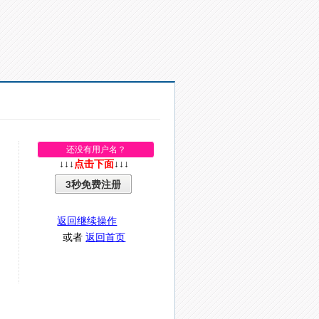
还没有用户名？
↓↓↓
点击下面
↓↓↓
3秒免费注册
返回继续操作
或者
返回首页