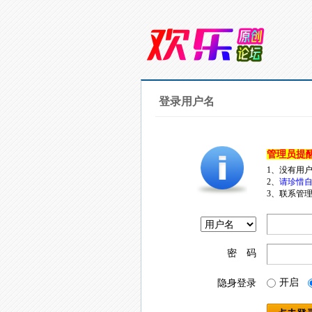
登录用户名
管理员提
1、没有用
2、
请珍惜自
3、联系管理
密 码
开启
隐身登录