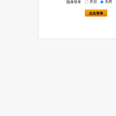
开启
关闭
隐身登录
点击登录