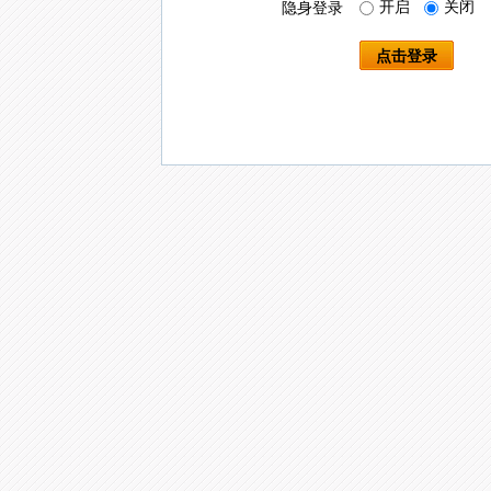
开启
关闭
隐身登录
点击登录