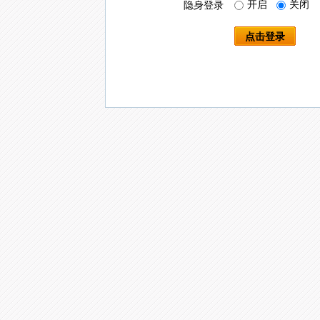
开启
关闭
隐身登录
点击登录