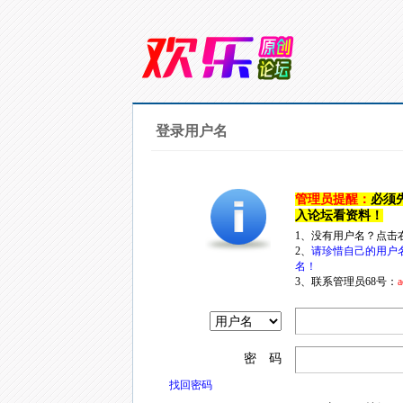
登录用户名
管理员提醒：
必须
入论坛看资料！
1、没有用户名？点击
2、
请珍惜自己的用户
名！
3、联系管理员68号：
a
密 码
找回密码