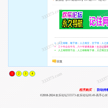
333373.com
33337
333373.com
33337
人之相敬，敬于德；人之相交，交于情；人之
三十年众生牛马，六十年诸佛龙象！欢乐以服
人之相惜惜于品，人之相敬敬于德，人之相交
回复
333373.com
33337
1
2
3
4
程序购买
防劫持
|
©2018-2024
欢乐论坛555573-欢乐论坛HL49-高