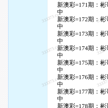
新澳彩=171期：
中
333373.com
33337
新澳彩=172期：
中
新澳彩=173期：
中
333373.com
33337
新澳彩=174期：
中
新澳彩=175期：
中
新澳彩=176期：
333373.com
33337
中
新澳彩=177期：
中
新澳彩=178期：