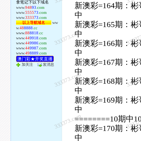
拿笔记下以下域名
新澳彩=164期：
www.
948
93
.com
www.
5555
73
.com
中
www.
3333
73
.com
ww
新澳彩=165期：
-----以上导航域名-----
w.
48
8888
.cc
333373.com
33337
中
www.
88
8818
.cc
www.
44
9918
.com
新澳彩=166期：
www.
44
9986
.com
www.
44
9987
.com
中
www.
49
8889
.com
澳门彩★开奖直播
新澳彩=167期：
加关注
发消息
中
333373.com
33337
新澳彩=168期：
中
新澳彩=169期：
中
333373.com
33337
========10期中1
新澳彩=170期：
中