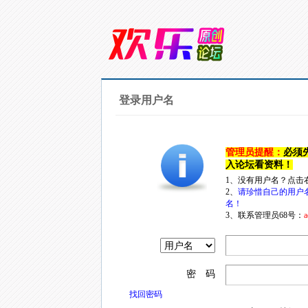
登录用户名
管理员提醒：
必须
入论坛看资料！
1、没有用户名？点击
2、
请珍惜自己的用户
名！
3、联系管理员68号：
a
密 码
找回密码