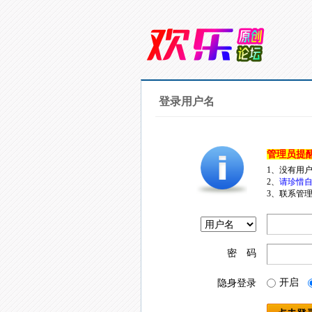
登录用户名
管理员提
1、没有用
2、
请珍惜自
3、联系管理
密 码
开启
隐身登录