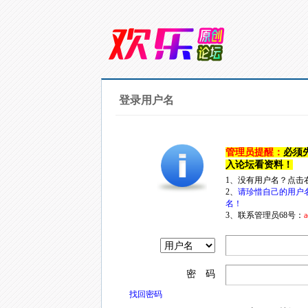
登录用户名
管理员提醒：
必须
入论坛看资料！
1、没有用户名？点击
2、
请珍惜自己的用户
名！
3、联系管理员68号：
a
密 码
找回密码