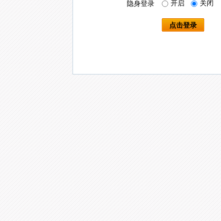
开启
关闭
隐身登录
点击登录