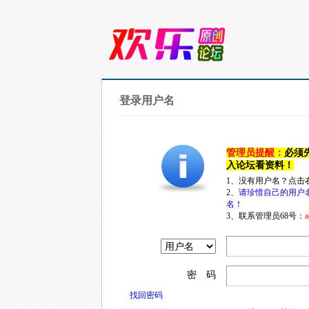
登录用户名
管理员提醒：
必须
入论坛看资料！
1、没有用户名？点击
2、
请珍惜自己的用户
名！
3、联系管理员68号：
a
密 码
找回密码