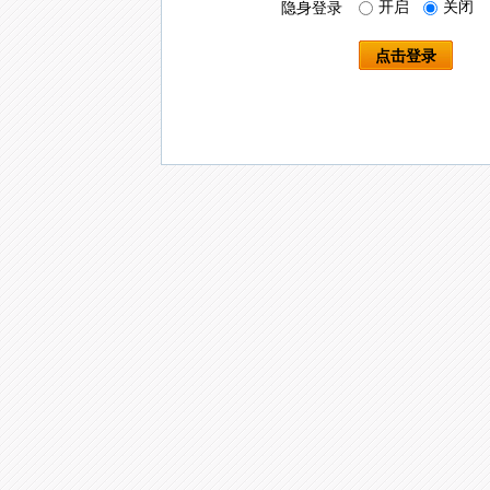
开启
关闭
隐身登录
点击登录