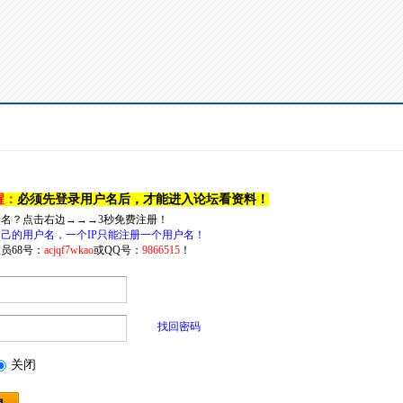
醒：
必须先登录用户名后，才能进入论坛看资料！
户名？点击右边→→→3秒免费注册！
己的用户名，一个IP只能注册一个用户名！
员68号：
acjqf7wkao
或QQ号：
9866515
！
找回密码
关闭