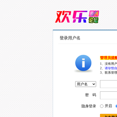
登录用户名
管理员提
1、没有用
2、
请珍惜自
3、联系管理
密 码
开启
隐身登录