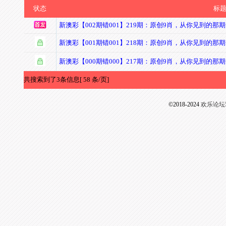
状态
标
新澳彩【002期错001】219期：原创9肖，从你见到的那
新澳彩【001期错001】218期：原创9肖，从你见到的那
新澳彩【000期错000】217期：原创9肖，从你见到的那
共搜索到了3条信息[ 58 条/页]
©2018-2024
欢乐论坛