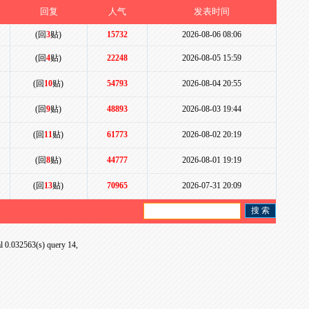
回复
人气
发表时间
(回
3
贴)
15732
2026-08-06 08:06
(回
4
贴)
22248
2026-08-05 15:59
(回
10
贴)
54793
2026-08-04 20:55
(回
9
贴)
48893
2026-08-03 19:44
(回
11
贴)
61773
2026-08-02 20:19
(回
8
贴)
44777
2026-08-01 19:19
(回
13
贴)
70965
2026-07-31 20:09
al 0.032563(s) query 14,